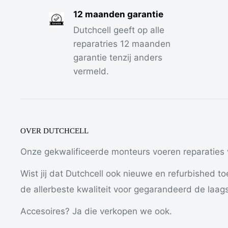
monteurs staan voor je klaar om elk probleem 
12 maanden garantie
lossen – vaak klaar terwijl je wacht.
Dutchcell geeft op alle
reparatries 12 maanden
garantie tenzij anders
Veelvoorkomende Reparaties:
vermeld.
Scherm vervangen
Gebarsten of zwart scherm? Wij vervangen 
kwaliteit onderdelen.
OVER DUTCHCELL
Batterij vervangen
Onze gekwalificeerde monteurs voeren reparaties v
Gaat je telefoon snel leeg of laadt hij slecht
Wist jij dat Dutchcell ook nieuwe en refurbished to
nieuwe batterij.
de allerbeste kwaliteit voor gegarandeerd de laagst
Laadpoort reparatie
Laadt je toestel niet meer goed op? Wij ver
Accesoires? Ja die verkopen we ook.
USB-C aansluiting.