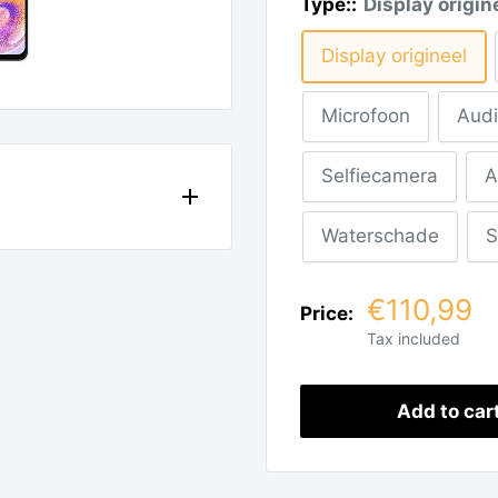
Type::
Display origin
Display origineel
Microfoon
Audi
Selfiecamera
A
Waterschade
S
es: Snelle en
€110,99
Price:
Tax included
et hoort? Is je
laadt je toestel niet
Add to car
 smartphone snel,
d. Onze ervaren