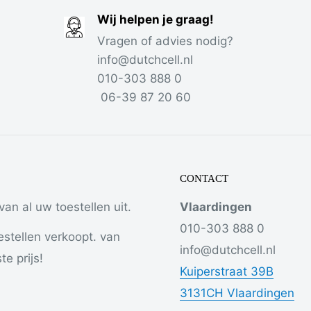
vakkundig op te
Wij helpen je graag!
Vragen of advies nodig?
info@dutchcell.nl
010-303 888 0
06-39 87 20 60
het snel met hoge
CONTACT
an al uw toestellen uit.
Vlaardingen
 op? Tijd voor een
010-303 888 0
estellen verkoopt. van
info@dutchcell.nl
e prijs!
Kuiperstraat 39B
vangen of repareren de
3131CH Vlaardingen