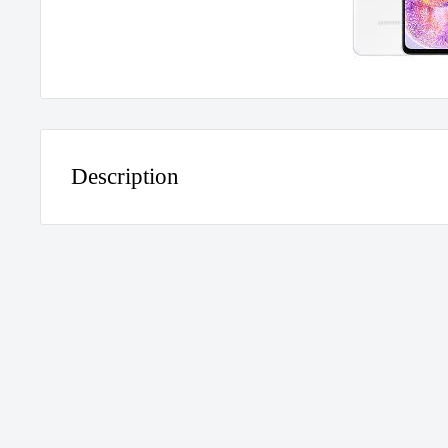
Description
Samsung Galaxy A23 Reparati
Betrouwbare Service
Werkt je Samsung Galaxy A23 niet meer zoals h
scherm gebarsten, gaat de batterij snel leeg of 
meer op? Bij
Dutchell
zorgen we ervoor dat je
professioneel en betaalbaar wordt gerepareer