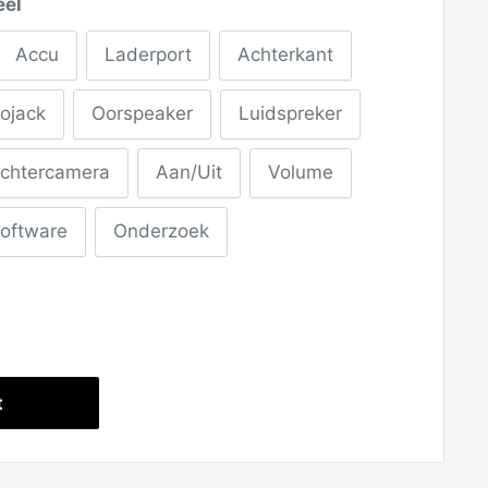
eel
Accu
Laderport
Achterkant
ojack
Oorspeaker
Luidspreker
chtercamera
Aan/Uit
Volume
oftware
Onderzoek
t